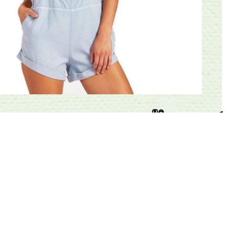
کد 3546
🛍
اُوِرال
:
34 /36
۵۹۹٬۰۰۰
ناموجود
34 سایز
36 سایز
تخفیف
تخفیف
انتخاب تعداد
1
-
+