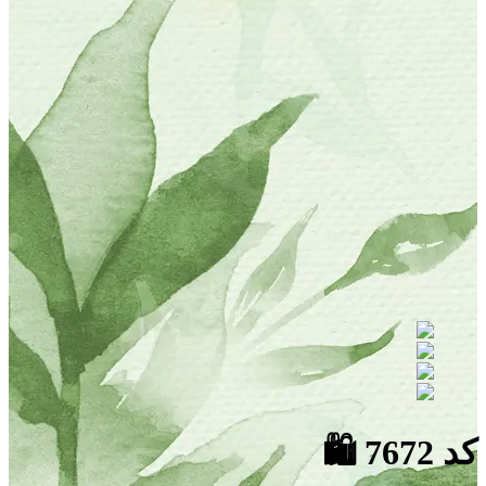
کد 7672
🛍