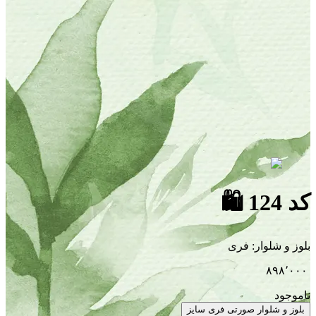
کد 124
🛍
بلوز و شلوار
:
فری
۸۹۸٬۰۰۰
ناموجود
بلوز و شلوار صورتی فری سایز