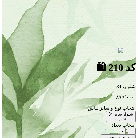
کد 210
🛍
شلوار
:
34
۸۷۹٬۰۰۰
انتخاب نوع و سایز لباس
شلوار سایز 34
تخفیف
انتخاب تعداد
1
-
+
توضیحات محصول