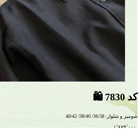
کد 7830
🛍
شومیز و شلوار
:
36/38/ 38/40/ 40/42
۱٬۸۷۹٬۰۰۰
ناموجود