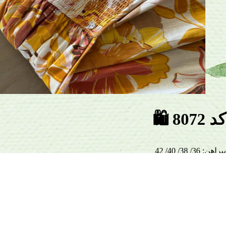
کد 8072
🛍
پیراهن
:
36/ 38/ 40/ 42
۱٬۵۹۹٬۰۰۰
ناموجود
سایز 36
سایز 38
سایز 40
سایز 42
تخفیف
تخفیف
تخفیف
تخفیف
انتخاب تعداد
1
-
+