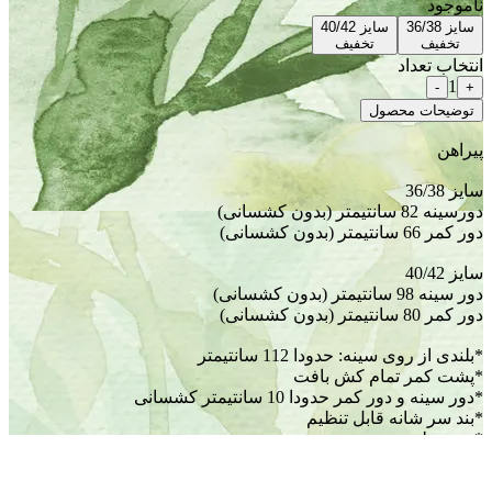
ناموجود
سایز 36/38
سایز 40/42
تخفیف
تخفیف
انتخاب تعداد
1
-
+
توضیحات محصول