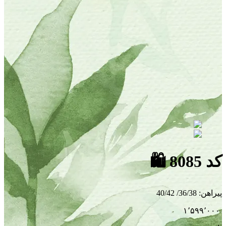
کد 8085
🛍
پیراهن
:
36/38/ 40/42
۱٬۵۹۹٬۰۰۰