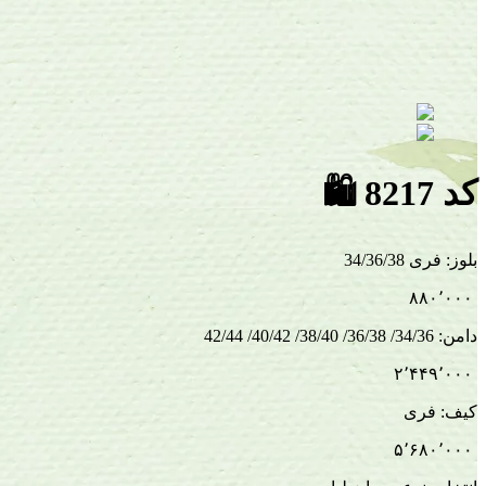
کد 8217
🛍
بلوز
:
فری 34/36/38
۸۸۰٬۰۰۰
دامن
:
34/36/ 36/38/ 38/40/ 40/42/ 42/44
۲٬۴۴۹٬۰۰۰
کیف
:
فری
۵٬۶۸۰٬۰۰۰