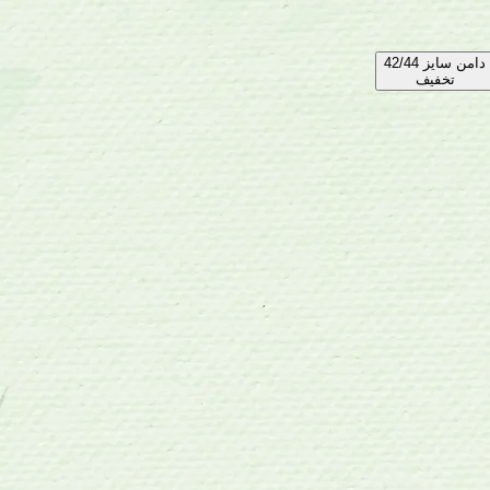
دامن سایز 42/44
تخفیف