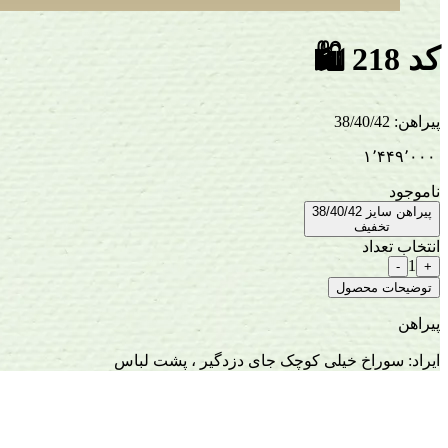
کد 218
🛍
پیراهن
:
38/40/42
۱٬۴۴۹٬۰۰۰
ناموجود
پیراهن سایز 38/40/42
تخفیف
انتخاب تعداد
1
-
+
توضیحات محصول