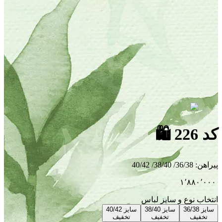
کد 226
🛍
پیراهن
:
36/38/ 38/40/ 40/42
۱٬۸۸۰٬۰۰۰
انتخاب نوع و سایز لباس
سایز 36/38
سایز 38/40
سایز 40/42
تخفیف
تخفیف
تخفیف