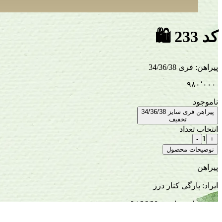
کد 233
🛍
پیراهن
:
فری 34/36/38
۹۸۰٬۰۰۰
ناموجود
پیراهن فری سایز 34/36/38
تخفیف
انتخاب تعداد
1
-
+
توضیحات محصول