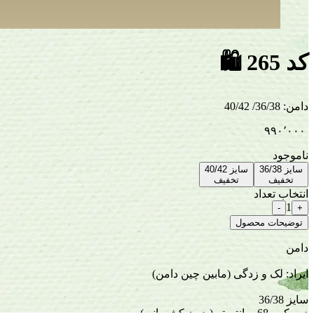
کد 265
🛍
دامن
:
36/38/ 40/42
۹۹۰٬۰۰۰
ناموجود
سایز 36/38
سایز 40/42
تخفیف
تخفیف
انتخاب تعداد
1
-
+
توضیحات محصول